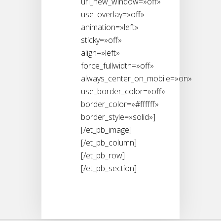
url_new_window=»off»
use_overlay=»off»
animation=»left»
sticky=»off»
align=»left»
force_fullwidth=»off»
always_center_on_mobile=»on»
use_border_color=»off»
border_color=»#ffffff»
border_style=»solid»]
[/et_pb_image]
[/et_pb_column]
[/et_pb_row]
[/et_pb_section]