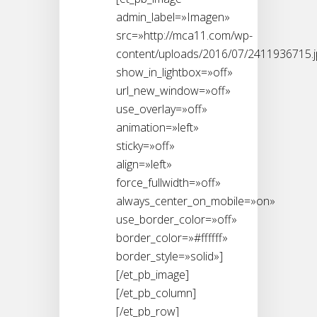
admin_label=»Imagen»
src=»http://mca11.com/wp-
content/uploads/2016/07/2411936715.j
show_in_lightbox=»off»
url_new_window=»off»
use_overlay=»off»
animation=»left»
sticky=»off»
align=»left»
force_fullwidth=»off»
always_center_on_mobile=»on»
use_border_color=»off»
border_color=»#ffffff»
border_style=»solid»]
[/et_pb_image]
[/et_pb_column]
[/et_pb_row]