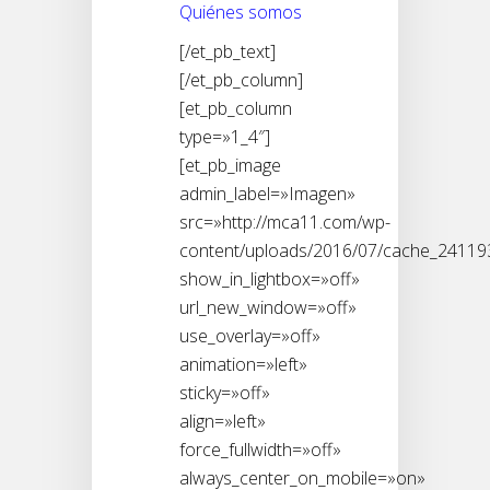
Quiénes somos
[/et_pb_text]
[/et_pb_column]
[et_pb_column
type=»1_4″]
[et_pb_image
admin_label=»Imagen»
src=»http://mca11.com/wp-
content/uploads/2016/07/cache_24119
show_in_lightbox=»off»
url_new_window=»off»
use_overlay=»off»
animation=»left»
sticky=»off»
align=»left»
force_fullwidth=»off»
always_center_on_mobile=»on»