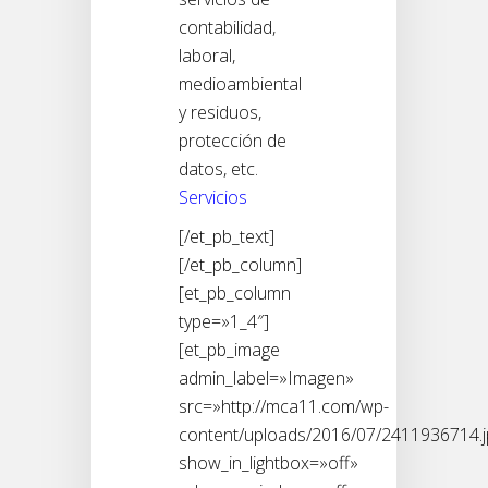
contabilidad,
laboral,
medioambiental
y residuos,
protección de
datos, etc.
Servicios
[/et_pb_text]
[/et_pb_column]
[et_pb_column
type=»1_4″]
[et_pb_image
admin_label=»Imagen»
src=»http://mca11.com/wp-
content/uploads/2016/07/2411936714.j
show_in_lightbox=»off»